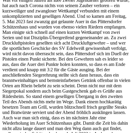
Was vor einigen Jahren als Idee zweier Jugendleiter geboren wurde,
hat auch nach Corona nichts von seinem Zauber verloren – ein
kurzweiliger und zwangloser Wettkampf verbunden mit einem
unkomplizierten und geselligen Abend. Und so kamen am Freitag,
5. Mai 2023 fast zwanzig gut gelaunte Auer in das Plittersdorfer
Schützenhaus und wurden von ebenso vielen Riedern empfangen.
Man einigte sich schnell auf einen kurzen Wettkampf von zwei
Serien und trat Disziplin-Übergreifend gegeneinander an. Zu zwei
Druckluftpistolen gesellten sich acht Druckluftgewehre – und wer
die sportlichen Geschicke des SV Edelweiß gewissenhaft verfolgt,
wird nicht davon überrascht sein, dass Plittersdorf sich im Duell der
Pistolen einen Punkt sicherte. Bei den Gewehren sah es leider so
aus, dass die Auer drei Punkte holen konnten, so dass es am Ende
verdient und knapp mit 3:2 für die Gäste ausging. Bei der
anschließenden Siegerehrung stellte sich dann heraus, dass ein
branntweinhaltiges und bernsteinfarbenes Getränk offenbar in vielen
Orten am Rhein beliebt zu sein scheint. Denn nicht nur mit dem
Siegerpokal sondern auch beim Gastgeschenk gab es Grüße aus
Rüdesheim. So stand einem geselligen Übergang in den zweiten
Teil des Abends nichts mehr im Wege. Dank einem hochkarätig
besetzen Team am Grill, wurden blitzschnell frisch gegrillte Steaks
und Bratwürste serviert und der Abend fröhlich ausklingen lassen.
Auch war man sich einig, dass es im nächsten Jahr eine
Wiederholung im Auer Schützenhaus gibt. Damit die Zeit bis dahin
nicht allzu lange dauert und man den Weg dann auch gut findet,